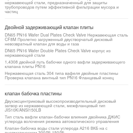
нержавеющей стали, предназначенный для защиты
трубопроводов путем эффективной фильтрации мусора и
частиц
Двойной задерживающий клапан плиты
DN65 PN16 Wafer Dual Plates Check Valve Нержавеющая сталь
CF8M Пролетно загруженный двустворчатый дисковый
невозвратный клапан для воды и газа
DN65 PN16 Wafer Double Plates Check Valve корпус из
нержавеющей стали
1,4308 двойной путь бабочки одного вафли задерживающего
клапана плиты PN16
Нержавеющая сталь 304 типа вафеля двойные пластины
Проверка клапана винтный тип PN16 Фланцевый конец
клапан бабочка пластины
Двухэксцентриковый высокопроизводительный дисковый
затвор из нержавеющей стали, межфланцевый тип
JIS10K/ANSI150LB
Тип сталь вафли клапан-бабочки влияния двойника ДЖИС
углерода волочения режима автоматического управления
Клапан-бабочка воды стали углерода А216 ВКБ на с
пневматическом 300ЛБ 150ЛБ