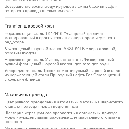
Возвращение весны модулирующей лампы бабочки вафли
роторного привода пневматическое
Trunnion шаровой кран
Нержавеющая сталь 12 "PN16 Фланцевый трюнион
монтированный шаровой клапан с оператором червяного
редуктора
8"Фланцевый шаровой клапан ANSI150LB с червоточиной,
боковым входом
Нержавеющая сталь Углеродистая сталь Фиксированный
ручной фланцевый шаровой клапан для газа для воды
Углеродистая сталь Трюнион Монтируемый шаровой клапан
из нержавеющей стали Природный нефть Газ Огнезащитный
с концами фланца
Маховичок привода
Цвет ручного преодоления автоматики маховичка шарикового
клапана привода плавая подгонянный
Шестерня червя ручного преодоления автоматики привода
модулирующей лампы маховичка для квартального клапана
поворота
Маховичок пневматического привода с соединением дна