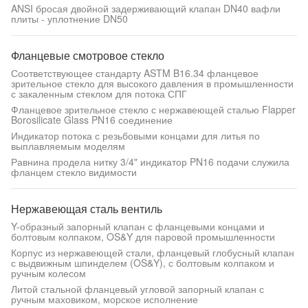
ANSI бросая двойной задерживающий клапан DN40 вафли
плиты - уплотнение DN50
Фланцевые смотровое стекло
Соответствующее стандарту ASTM B16.34 фланцевое
зрительное стекло для высокого давления в промышленности
с закаленным стеклом для потока СПГ
Фланцевое зрительное стекло с нержавеющей сталью Flapper
Borosilicate Glass PN16 соединение
Индикатор потока с резьбовыми концами для литья по
выплавляемым моделям
Равнина продела нитку 3/4" индикатор PN16 подачи служила
фланцем стекло видимости
Нержавеющая сталь вентиль
Y-образный запорный клапан с фланцевыми концами и
болтовым колпаком, OS&Y для паровой промышленности
Корпус из нержавеющей стали, фланцевый глобусный клапан
с выдвижным шпинделем (OS&Y), с болтовым колпаком и
ручным колесом
Литой стальной фланцевый угловой запорный клапан с
ручным маховиком, морское исполнение