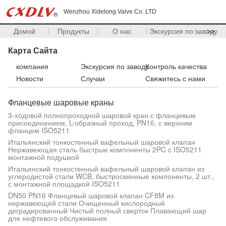
Wenzhou Xidelong Valve Co. LTD
Домой
Продукты
О нас
Экскурсия по заводу
>>
Карта Сайта
компания
Экскурсия по заводу
Контроль качества
Новости
Случаи
Свяжитесь с нами
Фланцевые шаровые краны
3-ходовой полнопроходной шаровой кран с фланцевым
присоединением, L-образный проход, PN16, с верхним
фланцем ISO5211
Итальянский тонкостенный вафельный шаровой клапан
Нержавеющая сталь быстрые компоненты 2PC с ISO5211
монтажной подушкой
Итальянский тонкостенный вафельный шаровой клапан из
углеродистой стали WCB, быстросменные компоненты, 2 шт.,
с монтажной площадкой ISO5211
DN50 PN16 Фланцевый шаровой клапан CF8M из
нержавеющей стали Очищенный кислородный
деградированный Чистый полный сверток Плавающий шар
для нефтевого обслуживания