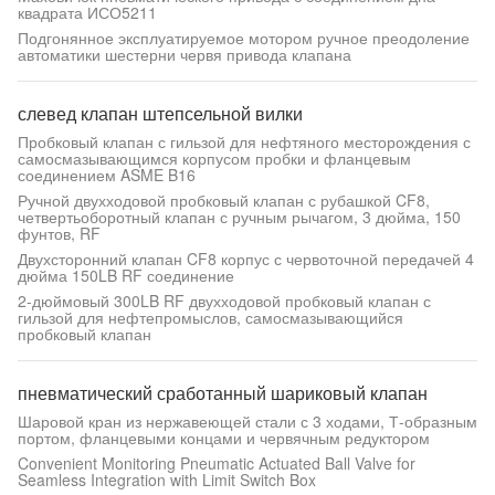
квадрата ИСО5211
Подгонянное эксплуатируемое мотором ручное преодоление
автоматики шестерни червя привода клапана
слевед клапан штепсельной вилки
Пробковый клапан с гильзой для нефтяного месторождения с
самосмазывающимся корпусом пробки и фланцевым
соединением ASME B16
Ручной двухходовой пробковый клапан с рубашкой CF8,
четвертьоборотный клапан с ручным рычагом, 3 дюйма, 150
фунтов, RF
Двухсторонний клапан CF8 корпус с червоточной передачей 4
дюйма 150LB RF соединение
2-дюймовый 300LB RF двухходовой пробковый клапан с
гильзой для нефтепромыслов, самосмазывающийся
пробковый клапан
пневматический сработанный шариковый клапан
Шаровой кран из нержавеющей стали с 3 ходами, Т-образным
портом, фланцевыми концами и червячным редуктором
Convenient Monitoring Pneumatic Actuated Ball Valve for
Seamless Integration with Limit Switch Box