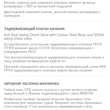
Мягкое сиденье для шарового клапана нижнего фланца
резервуара с ISO-установочной подушкой
Двухходовой шаровой клапан, донный клапан резервуара с
приводом
Задерживающий клапан качания
Soft Seat Swing Check Valve with Carbon Steel Body and SS304
swing check valve
Колцеобразное уплотнение задерживающего клапана ПН16
ПТФЭ качания диска СС316 Эссентрик нержавеющее с
утверждением ИСО
Тип высокотемпературное задерживающего клапана лицом к
лицу размера возвращение вафли не
Прочный определите место металла нержавеющей стали КФ8
ПН16 задерживающего клапана вафли весны качания
запорная заслонка маховичка
Гибкий клин CF8 клапан корпуса с рулем колеса снаружи
закрученный и Йоркер поднимающийся ствол ANSI150
Фабричная прямая продажа морских бронзовых стоп-
клапанов для океанских судов. Морские системы бронзовых
стоп-клапанов. Стоп-клапанов из нержавеющей стали.