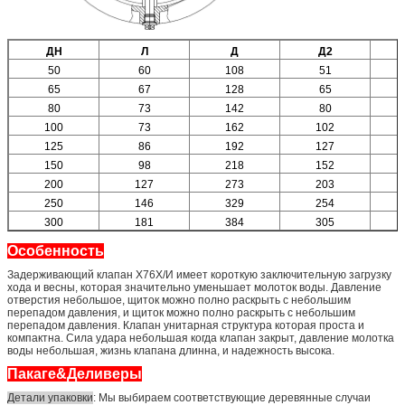
ДН
Л
Д
Д2
50
60
108
51
65
67
128
65
80
73
142
80
100
73
162
102
125
86
192
127
150
98
218
152
200
127
273
203
250
146
329
254
300
181
384
305
Особенность
Задерживающий клапан Х76Х/И имеет короткую заключительную загрузку
хода и весны, которая значительно уменьшает молоток воды. Давление
отверстия небольшое, щиток можно полно раскрыть с небольшим
перепадом давления, и щиток можно полно раскрыть с небольшим
перепадом давления. Клапан унитарная структура которая проста и
компактна. Сила удара небольшая когда клапан закрыт, давление молотка
воды небольшая, жизнь клапана длинна, и надежность высока.
Пакаге&Деливеры
Детали упаковки
: Мы выбираем соответствующие деревянные случаи