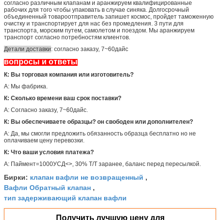
согласно различным клапанам и аранжируем квалифицированные
рабочих для того чтобы упаковать в случае синяка. Долгосрочный
объединенный товароотправитель запишет космос, пройдет таможенную
очистку и транспортирует для нас без промедления. 3 пути для
транспорта, морским путем, самолетом и поездом. Мы аранжируем
транспорт согласно потребностям клиентов.
Детали доставки
: согласно заказу, 7~60дайс
вопросы и ответы
К: Вы торговая компания или изготовитель?
А: Мы фабрика.
К: Сколько времени ваш срок поставки?
А: Согласно заказу, 7~60дайс.
К: Вы обеспечиваете образцы? он свободен или дополнителен?
А: Да, мы смогли предложить обязанность образца бесплатно но не
оплачиваем цену перевозки.
К: Что ваши условия платежа?
А: Паймент=1000УСД<>, 30% Т/Т заранее, баланс перед пересылкой.
клапан вафли не возвращенный
Бирки:
,
Вафли Обратный клапан
,
тип задерживающий клапан вафли
Получить лучшую цену для