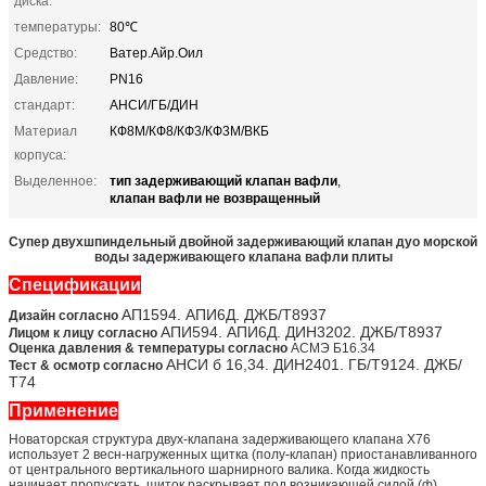
диска:
температуры:
80℃
Средство:
Ватер.Айр.Оил
Давление:
PN16
стандарт:
АНСИ/ГБ/ДИН
Материал
КФ8М/КФ8/КФ3/КФ3М/ВКБ
корпуса:
тип задерживающий клапан вафли
Выделенное:
,
клапан вафли не возвращенный
Супер двухшпиндельный двойной задерживающий клапан дуо морской
воды задерживающего клапана вафли плиты
Спецификации
АП1594. АПИ6Д. ДЖБ/Т8937
Дизайн согласно
АПИ594. АПИ6Д. ДИН3202. ДЖБ/Т8937
Лицом к лицу согласно
Оценка давления & температуры согласно
АСМЭ Б16.34
АНСИ б 16,34. ДИН2401. ГБ/Т9124. ДЖБ/
Тест & осмотр согласно
Т74
Применение
Новаторская структура двух-клапана задерживающего клапана Х76
использует 2 весн-нагруженных щитка (полу-клапан) приостанавливанного
от центрального вертикального шарнирного валика. Когда жидкость
начинает пропускать, щиток раскрывает под возникающей силой (ф)