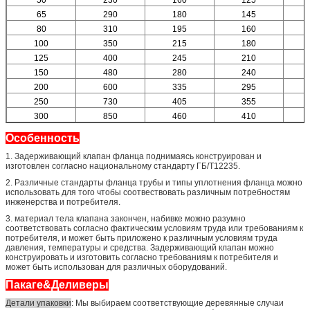
65
290
180
145
80
310
195
160
100
350
215
180
125
400
245
210
150
480
280
240
200
600
335
295
250
730
405
355
300
850
460
410
Особенность
1. Задерживающий клапан фланца поднимаясь конструирован и
изготовлен согласно национальному стандарту ГБ/Т12235.
2. Различные стандарты фланца трубы и типы уплотнения фланца можно
использовать для того чтобы соотвествовать различным потребностям
инженерства и потребителя.
3. материал тела клапана закончен, набивке можно разумно
соответствовать согласно фактическим условиям труда или требованиям к
потребителя, и может быть приложено к различным условиям труда
давления, температуры и средства. Задерживающий клапан можно
конструировать и изготовить согласно требованиям к потребителя и
может быть использован для различных оборудований.
Пакаге&Деливеры
Детали упаковки
: Мы выбираем соответствующие деревянные случаи