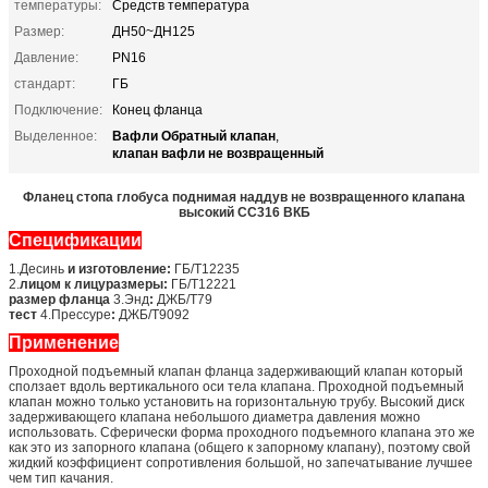
температуры:
Средств температура
Размер:
ДН50~ДН125
Давление:
PN16
стандарт:
ГБ
Подключение:
Конец фланца
Вафли Обратный клапан
Выделенное:
,
клапан вафли не возвращенный
Фланец стопа глобуса поднимая наддув не возвращенного клапана
высокий СС316 ВКБ
Спецификации
1.Десинь
и изготовление:
ГБ/Т12235
2.
лицом к лицуразмеры:
ГБ/Т12221
размер фланца
3.Энд
:
ДЖБ/Т79
тест
4.Прессуре
:
ДЖБ/Т9092
Применение
Проходной подъемный клапан фланца задерживающий клапан который
сползает вдоль вертикального оси тела клапана. Проходной подъемный
клапан можно только установить на горизонтальную трубу. Высокий диск
задерживающего клапана небольшого диаметра давления можно
использовать. Сферически форма проходного подъемного клапана это же
как это из запорного клапана (общего к запорному клапану), поэтому свой
жидкий коэффициент сопротивления большой, но запечатывание лучшее
чем тип качания.