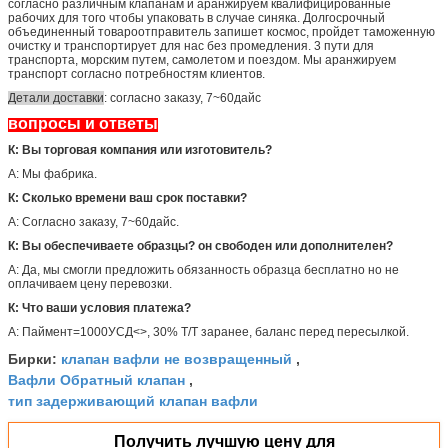
согласно различным клапанам и аранжируем квалифицированные
рабочих для того чтобы упаковать в случае синяка. Долгосрочный
объединенный товароотправитель запишет космос, пройдет таможенную
очистку и транспортирует для нас без промедления. 3 пути для
транспорта, морским путем, самолетом и поездом. Мы аранжируем
транспорт согласно потребностям клиентов.
Детали доставки
: согласно заказу, 7~60дайс
вопросы и ответы
К: Вы торговая компания или изготовитель?
А: Мы фабрика.
К: Сколько времени ваш срок поставки?
А: Согласно заказу, 7~60дайс.
К: Вы обеспечиваете образцы? он свободен или дополнителен?
А: Да, мы смогли предложить обязанность образца бесплатно но не
оплачиваем цену перевозки.
К: Что ваши условия платежа?
А: Паймент=1000УСД<>, 30% Т/Т заранее, баланс перед пересылкой.
клапан вафли не возвращенный
Бирки:
,
Вафли Обратный клапан
,
тип задерживающий клапан вафли
Получить лучшую цену для