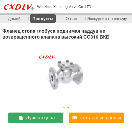
Wenzhou Xidelong Valve Co. LTD
Домой
Продукты
О нас
Экскурсия по заводу
>>
Фланец стопа глобуса поднимая наддув не
возвращенного клапана высокий СС316 ВКБ
Лучшая цена
контактные данные