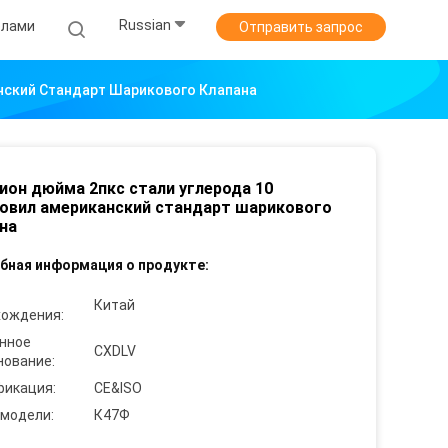
Russian
лами
Отправить запрос
нский Стандарт Шарикового Клапана
ион дюйма 2пкс стали углерода 10
овил американский стандарт шарикового
на
бная информация о продукте:
Китай
хождения:
нное
CXDLV
нование:
фикация:
CE&ISO
 модели:
К47Ф