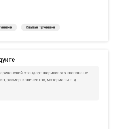
руннион
Клапан Труннион
дукте
мериканский стандарт шарикового клапана не
п, размер, количество, материал и т. д.