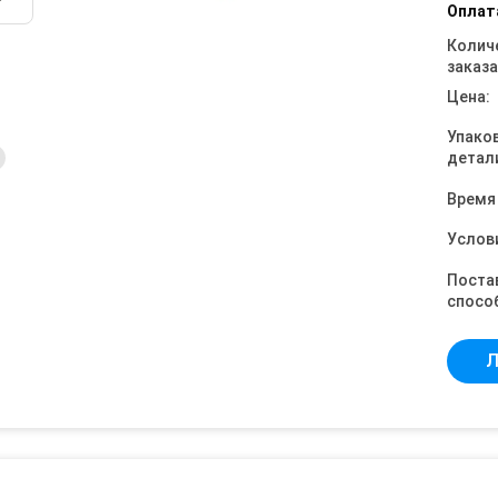
Оплат
Колич
заказа
Цена:
Упако
детал
Время
Услов
Поста
спосо
Л