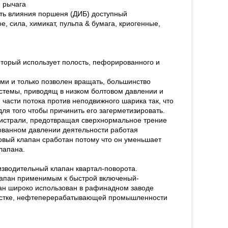
и рычага
ть влияния поршеня (ДИБ) доступный
, сила, химикат, пульпа & бумага, криогенные,
торый использует полость, пефорированного и
ми и только позволен вращать, большинство
истемы, приводящ в низком болтовом давлении и
 части потока против неподвижного шарика так, что
для того чтобы причинить его загерметизировать.
агистрали, предотвращая сверхнормальное трение
ованном давлении деятельности работая
овый клапан сработан потому что он уменьшает
лапана.
зводительный клапан квартал-поворота.
клапан применимым к быстрой включеный-
ан широко использован в рафинадном заводе
очистке, нефтеперерабатывающей промышленности