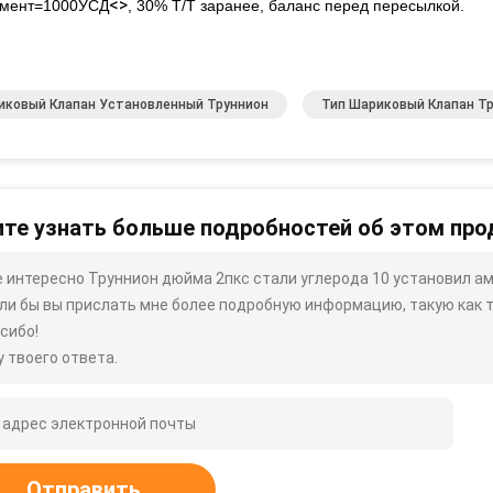
<>
ймент=1000УСД
, 30% Т/Т заранее, баланс перед пересылкой.
иковый Клапан Установленный Труннион
Тип Шариковый Клапан Т
те узнать больше подробностей об этом про
 интересно Труннион дюйма 2пкс стали углерода 10 установил а
ли бы вы прислать мне более подробную информацию, такую ​​как ти
сибо!
 твоего ответа.
Отправить