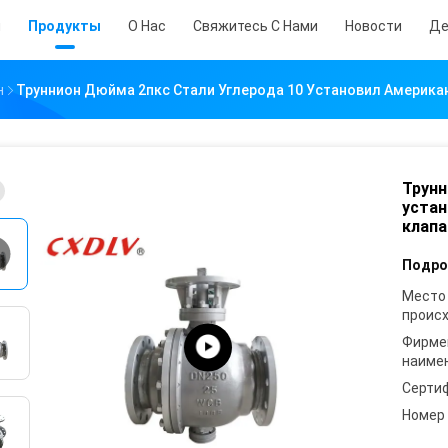
й
Продукты
О Нас
Свяжитесь С Нами
Новости
Де
н
Труннион Дюйма 2пкс Стали Углерода 10 Установил Америка
Трунн
устан
клапа
Подро
Место
проис
Фирме
наиме
Серти
Номер