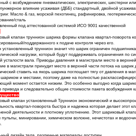
ный с возбуждением пневматических, электрических, шестерни ил
лунжерное влияние усаживая (ДББ) стандартный, двойной усажива
рии: Масло & газ, морской пехотинец, рафинировка, геотермическое
ование/сталь
овленный под аттестованной системой ИСО 9001 качественной
р
овый клапан труннион шарика формы клапана квартал-поворота ко
ированный/поддержанного к подаче контроля через его.
 установленный труннион значит что шарик ограничен подшипника
лической нагрузки, который будут поддерживать ограничения по с
й усталости вала. Приводы давления в магистрали место в верхней
ие в магистрали принудит место в верхней части потока на шарик 
ческий ставить на якорь шарика поглощает тягу от давления в м
 шариком и местами, поэтому даже на полностью расклассифицир
ющий момент остается низким. Это особенно выгодно когда шарик
 привода и следовательно общие стоимости пакета возбуждения к
мущество
овый клапан установленный Труннион экономический и высокопрои
ьность квартал-поворота быстра и надежна которая делает этот 
ченой деятельности и плотному уплотнению. Этот шариковый клап
и пульпы, минировании, химическом волокне, нечистотах и водо
.
ьный дизайн тела, различные материалы доступен.