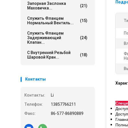
Подр
Запорная Заслонка
(21)
Маховичка...
Служить Фланцем
(15)
Ти
Нормальный Вентиль...
Служить Фланцем
П
Задерживающий
(24)
Клапан...
В
С Внутренней Резьбой
Ф
(18)
Шаровой Кран...
Н
В
Контакты
Харак
Контакты:
Li
Спец
Телефон:
13857766211
Доступ
Факс:
86-577-86890889
Досту
Главн
Полны