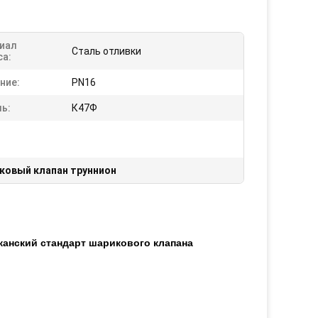
иал
Сталь отливки
са:
ние:
PN16
ь:
К47Ф
ковый клапан труннион
канский стандарт шарикового клапана