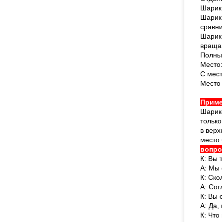
Шарик
Шарик
сравн
Шарик 
враща
Полный
Место
С мест
Место 
Приме
Шарико
тольк
в верх
место 
вопро
К: Вы 
А: Мы
К: Ско
А: Сог
К: Вы
А: Да,
К: Что