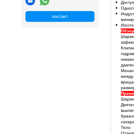
Доступ
Одноп
Индуст
контакт
минир
Изгот
Обзо
Шарик
зафикс
Клапан
гидрав
никако
давлен
Механи
между
враща
размер
Преи
Шарик
Деятел
выклю
бумаг
сахара
Тело:
Отдел