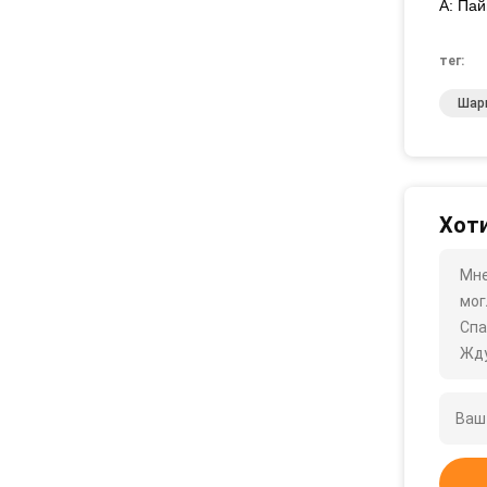
А: Па
тег:
Шар
Хоти
Мне
мог
Спа
Жду