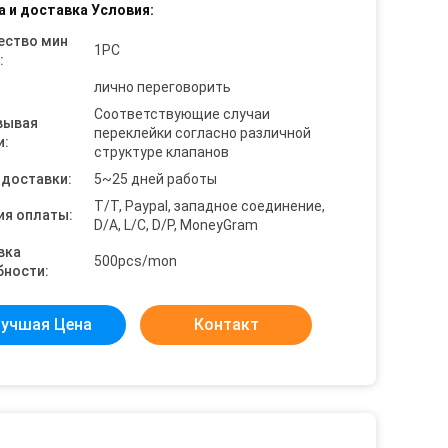
а и доставка Условия:
ество мин
1PC
:
лично переговорить
Соответствующие случаи
вывая
переклейки согласно различной
и:
структуре клапанов
 доставки:
5~25 дней работы
T/T, Paypal, западное соединение,
ия оплаты:
D/A, L/C, D/P, MoneyGram
вка
500pcs/mon
бности:
учшая Цена
Контакт