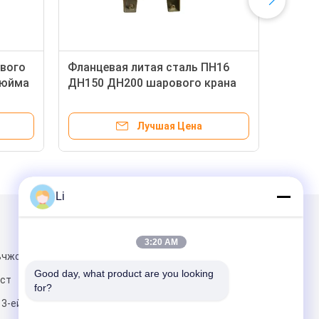
ового
Фланцевая литая сталь ПН16
Дея
дюйма
ДН150 ДН200 шарового крана
шар
еющей
конца установленная цапфой
2pc
Лучшая Цена
Li
и
Написать нам
3:20 AM
ьчжоу
Good day, what product are you looking 
ст
for?
 3-ей дороги