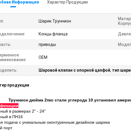
обная Информация
Характер Продукции
Матер
п:
Шарик Труннион
Корпу
одключение:
Концы фланца
Давле
ласть:
приводы
Модел
ирменное
OEM
аименование:
ыделить:
Шаровой клапан с опорной цапфой
,
тип шари
тер продукции
Труннион дюйма 2пкс стали углерода 10 установил амери
ификации
ный в размерах 2" - 24"
пный в ПН16
ая подача с уникальным оконтуренным дизайном шарика
й порт