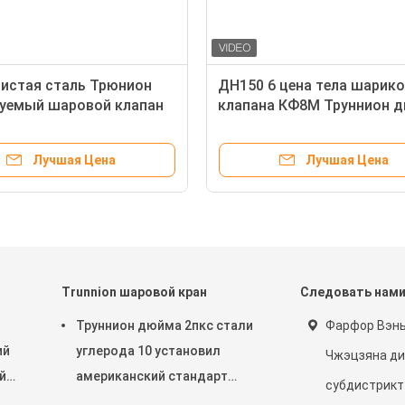
дистая сталь Трюнион
ДН150 6 цена тела шарик
уемый шаровой клапан
клапана КФ8М Труннион 
жавеющей стали
2ПК разделенная нержав
ный нефть Газ
сталью
Лучшая Цена
Лучшая Цена
щитный с концами
ы
Trunnion шаровой кран
Следовать нам
Труннион дюйма 2пкс стали
Фарфор Вэн
ий
углерода 10 установил
Чжэцзяна ди
й
американский стандарт
субдистрикт
шарикового клапана