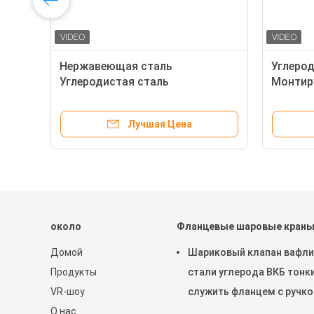
Нержавеющая сталь
Углеро
Углеродистая сталь
Монтир
Фиксированный ручной
из нер
фланцевый шаровой клапан для
Природ
Лучшая Цена
газа для воды
Огнеза
фланца
около
Фланцевые шаровые кран
Домой
Шариковый клапан вафли
Продукты
стали углерода ВКБ тонк
VR-шоу
служить фланцем с ручко
О нас
нержавеющей стали