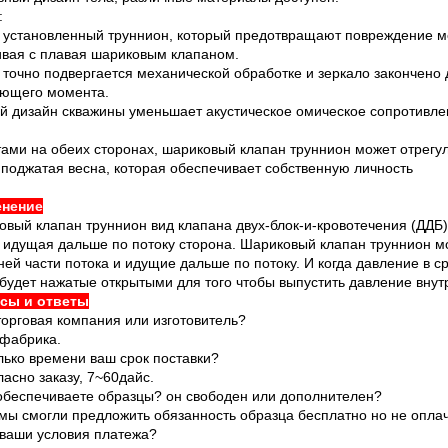
:
 установленный труннион, который предотвращают повреждение м
ивая с плавая шариковым клапаном.
точно подвергается механической обработке и зеркало закончено
ющего момента.
 дизайн скважины уменьшает акустическое омическое сопротивлен
:
ами на обеих сторонах, шариковый клапан труннион может отрегул
поджатая весна, которая обеспечивает собственную личность
нение
вый клапан труннион вид клапана двух-блок-и-кровотечения (ДДБ)
о идущая дальше по потоку сторона. Шариковый клапан труннион 
ней части потока и идущие дальше по потоку. И когда давление в 
будет нажатые открытыми для того чтобы выпустить давление внут
сы и ответы
торговая компания или изготовитель?
 фабрика.
лько времени ваш срок поставки?
ласно заказу, 7~60дайс.
 обеспечиваете образцы? он свободен или дополнителен?
 мы смогли предложить обязанность образца бесплатно но не опла
 ваши условия платежа?